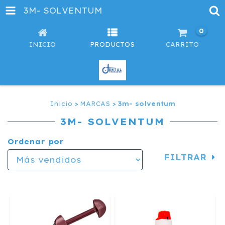
3M- SOLVENTUM
0
INICIO
PRODUCTOS
CARRITO
Inicio
>
MARCAS
>
3m- solventum
3M- SOLVENTUM
Ordenar por
FILTRAR