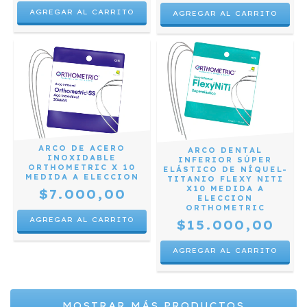
ARCO DE ACERO
ARCO DENTAL
INOXIDABLE
INFERIOR SÚPER
ORTHOMETRIC X 10
ELÁSTICO DE NÍQUEL-
MEDIDA A ELECCION
TITANIO FLEXY NITI
X10 MEDIDA A
$7.000,00
ELECCION
ORTHOMETRIC
AGREGAR AL CARRITO
$15.000,00
AGREGAR AL CARRITO
MOSTRAR MÁS PRODUCTOS