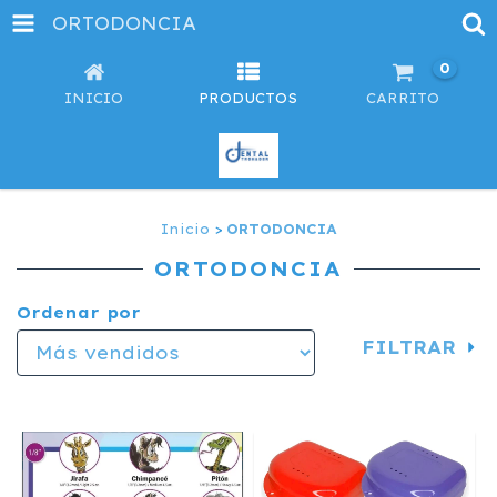
ORTODONCIA
0
INICIO
PRODUCTOS
CARRITO
Inicio
>
ORTODONCIA
ORTODONCIA
Ordenar por
FILTRAR