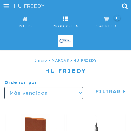
HU FRIEDY
0
INICIO
PRODUCTOS
CARRITO
Inicio
>
MARCAS
>
HU FRIEDY
HU FRIEDY
Ordenar por
FILTRAR