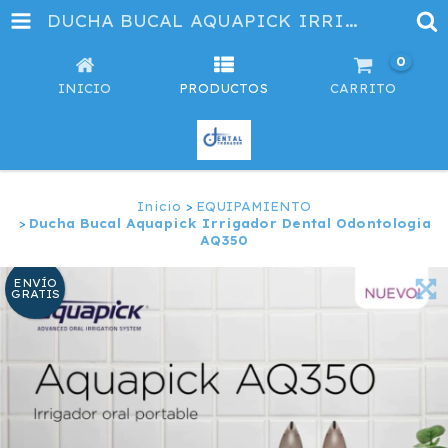
DUCHA BUCAL AQUAPICK IRRIGADOR DENTAL ODONTOLOGIA AQ350
0
INICIO
PRODUCTOS
CARRITO
Inicio
>
EQUIPAMIENTO
>
Ducha Bucal Aquapick Irrigador Dental Odontologia
AQ350
ENVÍO
GRATIS