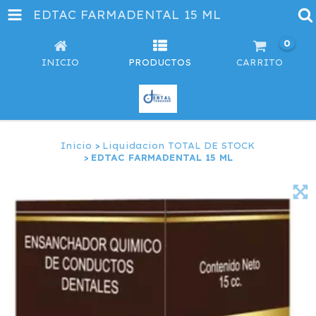
EDTAC FARMADENTAL 15 ML
0
INICIO
PRODUCTOS
CARRITO
Inicio
>
Liquidacion TOTAL DE STOCK
>
EDTAC FARMADENTAL 15 ML