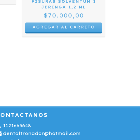
FISURAS SOLVENTUM 1
GRA
JERINGA 1,2 ML
$
$70.000,00
AGREG
CONTACTANOS
1121665648
dentaltronador@hotmail.com