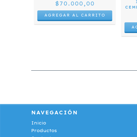
$70.000,00
ION
CEM
UM
,00
NAVEGACIÓN
Inicio
Productos