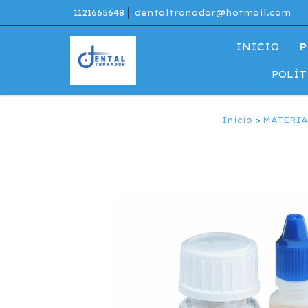
1121665648
dentaltronador@hotmail.com
INICIO
P
POLÍT
Inicio
>
MATERIA