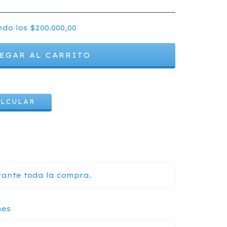
ndo los
$200.000,00
CAMBIAR CP
ALCULAR
rante toda la compra.
nes