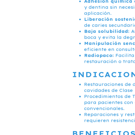
Adhesión química 
y dentina sin neces
aplicación.
Liberación sosteni
de caries secundari
Baja solubilidad:
As
boca y evita la deg
Manipulación senci
eficiente en consult
Radiopaco:
Facilita
restauración o trat
INDICACIO
Restauraciones de d
cavidades de Clase I
Procedimientos de 
para pacientes con 
convencionales.
Reparaciones y rest
requieren resistenci
BENEFICIOS