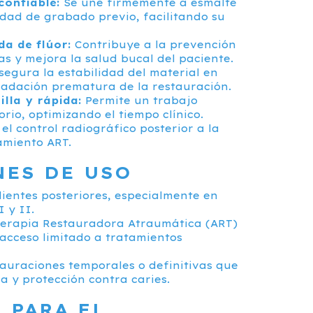
confiable:
Se une firmemente a esmalte
idad de grabado previo, facilitando su
da de flúor:
Contribuye a la prevención
as y mejora la salud bucal del paciente.
egura la estabilidad del material en
radación prematura de la restauración.
lla y rápida:
Permite un trabajo
orio, optimizando el tiempo clínico.
 el control radiográfico posterior a la
amiento ART.
NES DE USO
ientes posteriores, especialmente en
 y II.
Terapia Restauradora Atraumática (ART)
acceso limitado a tratamientos
auraciones temporales o definitivas que
a y protección contra caries.
 PARA EL