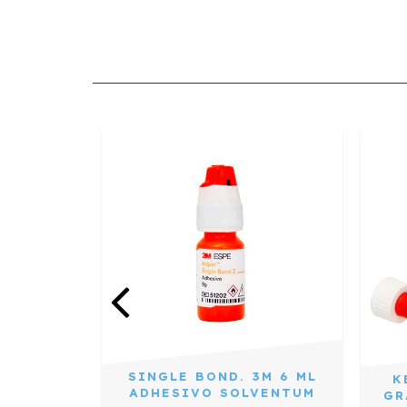
SINGLE BOND. 3M 6 ML
K
MERO DE
ADHESIVO SOLVENTUM
GR
O PARA