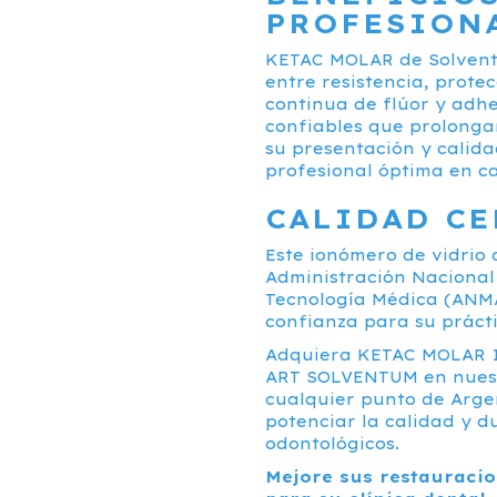
PROFESION
KETAC MOLAR de Solventu
entre resistencia, protec
continua de flúor y adh
confiables que prolongan
su presentación y calid
profesional óptima en ca
CALIDAD CE
Este ionómero de vidrio 
Administración Nacional
Tecnología Médica (ANMA
confianza para su práct
Adquiera KETAC MOLAR
ART SOLVENTUM en nuestr
cualquier punto de Arge
potenciar la calidad y d
odontológicos.
Mejore sus restauracio