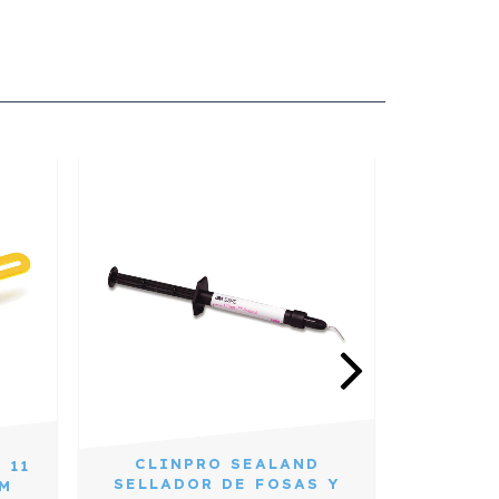
CLINPRO SEALAND
Z250
 11
SELLADOR DE FOSAS Y
MICR
M