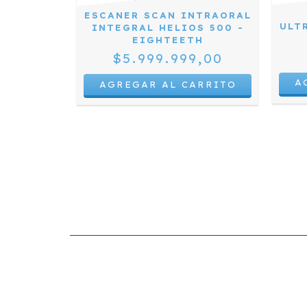
ESCANER SCAN INTRAORAL
A BUCAL
ULT
INTEGRAL HELIOS 500 -
TIL PARA
EIGHTEETH
240
$5.999.999,00
,00