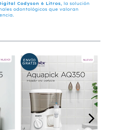
igital Codyson 6 Litros
, la solución
ales odontológicos que valoran
encia.
ENVÍO
ENVÍO
GRATIS
GRATIS