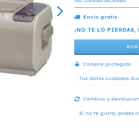
Envío gratis
¡NO TE LO PIERDAS, 
Compra protegida
Tus datos cuidados du
Cambios y devolucio
Si no te gusta, podés c