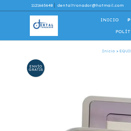
1121665648
dentaltronador@hotmail.com
INICIO
P
POLÍT
Inicio
>
EQUI
ENVÍO
GRATIS