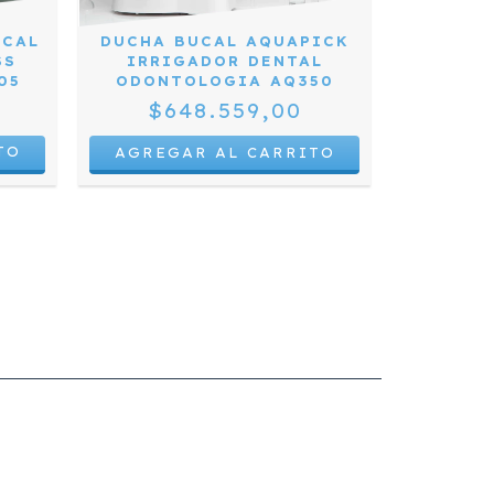
TERMO
ART P
UCAL
DUCHA BUCAL AQUAPICK
PRES
SS
IRRIGADOR DENTAL
05
ODONTOLOGIA AQ350
$2.
$648.559,00
TO