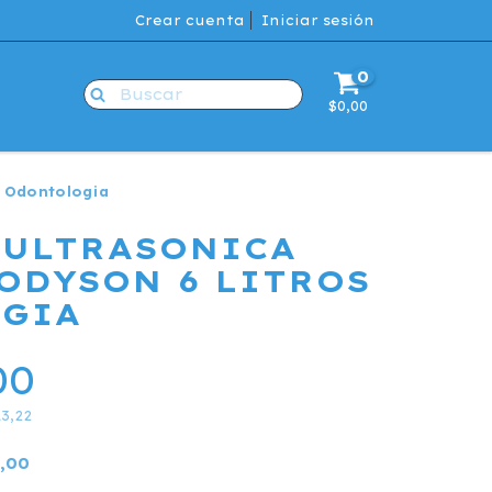
Crear cuenta
Iniciar sesión
0
$0,00
s Odontologia
 ULTRASONICA
ODYSON 6 LITROS
GIA
00
13,22
,00