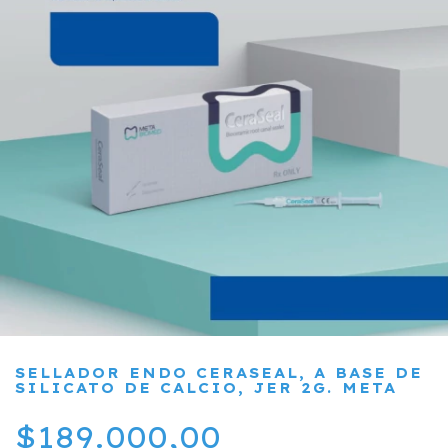
SELLADOR ENDO CERASEAL, A BASE DE
SILICATO DE CALCIO, JER 2G. META
$189.000,00