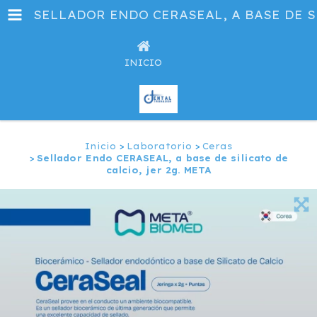
SELLADOR ENDO CERASEAL, A BASE DE SI
INICIO
Inicio
>
Laboratorio
>
Ceras
>
Sellador Endo CERASEAL, a base de silicato de
calcio, jer 2g. META