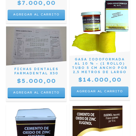
$7.000,00
GASA IODOFORMADA
AL 10 % - (1 ROLLO)
TUBO 5 CM ANCHO POR
FICHAS DENTALES
2,5 METROS DE LARGO
FARMADENTAL X50
$14.000,00
$5.000,00