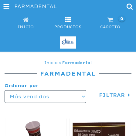
FARMADENTAL
0
INICIO
PRODUCTOS
CARRITO
Inicio
>
Farmadental
FARMADENTAL
Ordenar por
FILTRAR